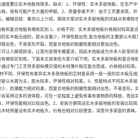
装速度要比实木地板快很多。缺点：1、环保性：实木多层地板，在生产
合格，很有可能产生大量的甲醛。2、质量参差不齐：由于工艺要求高，
板。编辑总结：看完以上介绍，相信大家对实木多层地板的优缺点有哪些
地板和复合地板有哪些区别 1、价格不同：实木多层地板价格相对较高复
层的实木板压成的，胶水含量少，环保性能出色;复合地板的主要是以木屑
脚感出色，不易变形开裂，而复合地板的耐磨性能相对更加出色。
它可让人脚感舒适，让室内变得冬暖夏凉，因此木地板成为许多人卧室的
板有哪些区别呢，下面本文就来给大家介绍下吧。实木多层地板和复合地
并通过专门工艺将多层纵横交错的木材薄片粘压复合而成，价格相对较高
芯材不同、环保性有差异实木多层地板的芯材是采用一层一层的实木板压
要是以木屑为主，胶水较多，环保性相对较差。3、性能特点不同实木多
较少，防潮能力相对较差，而复合地板的耐磨性能相对出色，不易变形。
不会采用过多的液体胶，可在一定程度上避免有毒有害物质的释放，而且
料，环保性能相对比较出色。2、安装方便简洁实木多层地板的安装比较
且木材用量没有实木地板大，价格也相对比较便宜，深受许多家庭的青睐