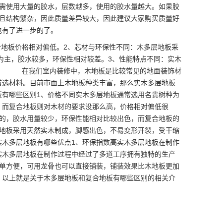
中需使用大量的胶水，层数越多，使用的胶水量越大。如果胶
并且结构繁杂，因此质量差异较大，因此建议大家购买质量好
也有了进一步的了。
合地板价格相对偏低。2、芯材与环保性不同：木多层地板采
为主，胶水较多，环保性相对较差。3、性能特点不同：实木
 在我们室内装修中，木地板是比较常见的地面装饰材
首选材料。目前市面上木地板种类丰富，那么实木多层地板
板有哪些区别1、价格不同实木多层地板通常选用名贵树种为
。而复合地板则对木材的要求没那么高，价格相对偏低很
成的，胶水用量较少，环保性能相对比较出色，而复合地板的
层地板采用天然实木制成，脚感出色，不易变形开裂，受干缩
实木多层地板有哪些优点1、环保指数高实木多层地板在制作
实木多层地板在制作过程中经过了多道工序拥有独特的生产
简单方便，可用龙骨也可以直接铺装，铺装效果比木地板更加
。以上就是关于木多层地板和复合地板有哪些区别的相关介