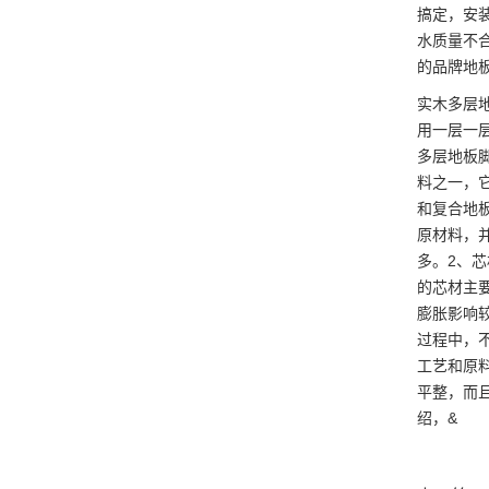
搞定，安
水质量不
的品牌地
实木多层
用一层一
多层地板
料之一，
和复合地
原材料，
多。2、
的芯材主
膨胀影响
过程中，
工艺和原
平整，而
绍，&