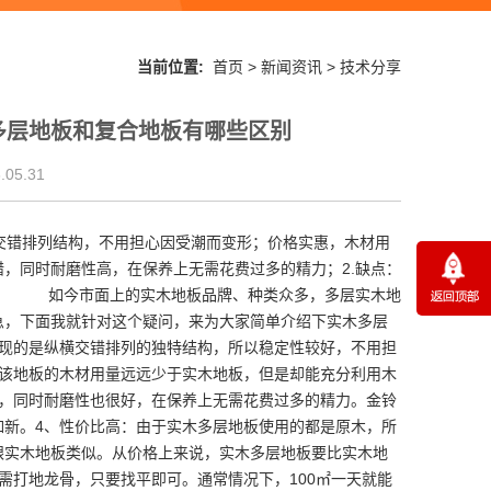
当前位置:
首页
>
新闻资讯
>
技术分享
多层地板和复合地板有哪些区别
05.31
横交错排列结构，不用担心因受潮而变形；价格实惠，木材用
，同时耐磨性高，在保养上无需花费过多的精力；2.缺点：
 如今市面上的实木地板品牌、种类众多，多层实木地
急，下面我就针对这个疑问，来为大家简单介绍下实木多层
呈现的是纵横交错排列的独特结构，所以稳定性较好，不用担
：该地板的木材用量远远少于实木地板，但是却能充分利用木
错，同时耐磨性也很好，在保养上无需花费过多的精力。金铃
如新。4、性价比高：由于实木多层地板使用的都是原木，所
跟实木地板类似。从价格上来说，实木多层地板要比实木地
需打地龙骨，只要找平即可。通常情况下，100㎡一天就能